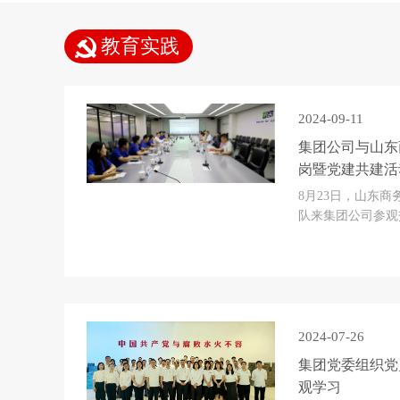
教育实践
2024-09-11
集团公司与山东
岗暨党建共建活
8月23日，山东
队来集团公司参观
2024-07-26
集团党委组织党
观学习