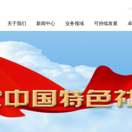
关于我们
新闻中心
业务领域
可持续发展
集团介绍
全球布局
发展历程
资源资质
联系我们
yabo.com开源建
媒体聚焦
智能电网
智慧能源
智慧城市
招标信息
ESG报告
博
工集团有限公司
新闻