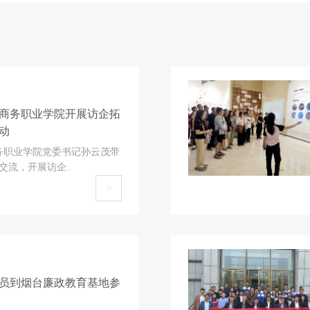
商务职业学院开展访企拓
动
商务职业学院党委书记孙云茂带
交流，开展访企..
>
员到烟台廉政教育基地参