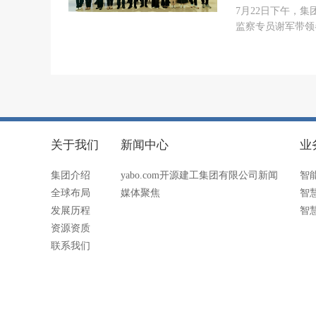
7月22日下午，
监察专员谢军带领
关于我们
新闻中心
业
集团介绍
yabo.com开源建工集团有限公司新闻
智
全球布局
媒体聚焦
智
发展历程
智
资源资质
联系我们