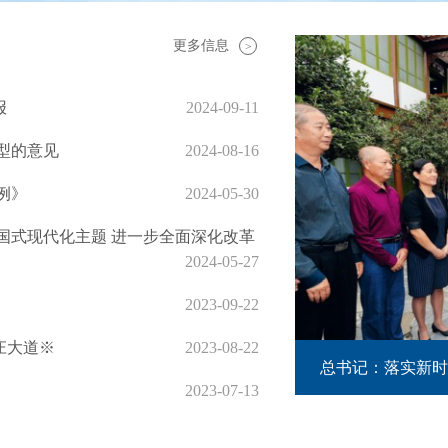
更多信息
>
报
2024-09-11
型的意见
2024-08-16
例》
2024-05-30
国式现代化主题 进一步全面深化改革
2024-05-27
2023-09-22
庄大道※
2023-08-22
总书记：落实新时
2023-07-13