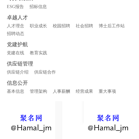
ESG报告
招标信息
卓越人才
人才理念
职业成长
校园招聘
社会招聘
博士后工作站
招聘动态
党建护航
党建在线
教育实践
供应链管理
供应链介绍
供应链合作
信息公开
基本信息
管理架构
人事薪酬
经营成果
重大事项