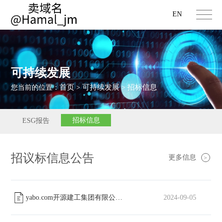
EN
可持续发展
首页
可持续发展
招标信息
您当前的位置：
>
>
招标信息
ESG报告
招议标信息公告
更多信息
>
yabo.com开源建工集团有限公司工会委员会篮球场改造工程中标公告
2024-09-05